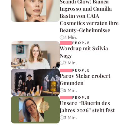
Scandi Glow: Bianca
Ingrosso und Camilla
Bastin von CAIA
Cosmetics verraten ihre
Beauty-Geheimnisse
4 Min.
PEOPLE
Wordrap mit Szilvia
Nagy
3 Min.
PEOPLE
Parov Stelar erobert
Gmunden
5 Min.
PEOPLE
Unsere “Bäuerin des
Jahres 2026” steht fest
3 Min.