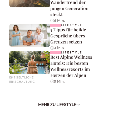
Wandertrend der
jungen Generation
steckt
6 Min.
LIFESTYLE
5 Tipps für heikle
Gespräche übers
Grenzen setzen
4 Min.
LIFESTYLE
Best Alpine Wellness
Hotels: Die besten
Wellnessresorts im
Herzen der Alpen
ENTGELTLICHE
3 Min.
EINSCHALTUNG
MEHR ZU LIFESTYLE