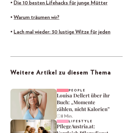
•
Die 10 besten Lifehacks für junge Mütter
•
Warum träumen wir?
•
Lach mal wieder: 30 lustige Witze für jeden
Weitere Artikel zu diesem Thema
PEOPLE
Louisa Dellert über ihr
Buch: „Momente
zählen, nicht Kalorien”
8 Min.
LIFESTYLE
PflegeAustria.at:
Vergleich Pflegedienst