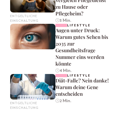
zu Hause oder
Pflegeheim?
ENTGELTLICHE
3 Min.
EINSCHALTUNG
LIFESTYLE
Augen unter Druck:
Warum gutes Sehen bis
2035 zur
Gesundheitsfrage
Nummer eins werden
könnte
4 Min.
LIFESTYLE
Diät-Falle? Nein danke!
Warum deine Gene
entscheiden
2 Min.
ENTGELTLICHE
EINSCHALTUNG