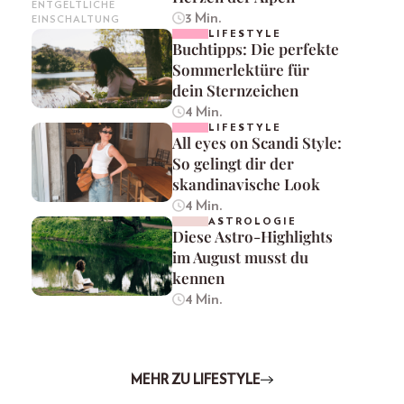
ENTGELTLICHE
3 Min.
EINSCHALTUNG
LIFESTYLE
Buchtipps: Die perfekte
Sommerlektüre für
dein Sternzeichen
4 Min.
LIFESTYLE
All eyes on Scandi Style:
So gelingt dir der
skandinavische Look
4 Min.
ASTROLOGIE
Diese Astro-Highlights
im August musst du
kennen
4 Min.
MEHR ZU LIFESTYLE