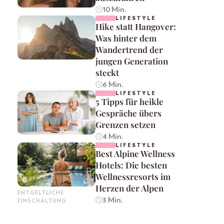
10 Min.
LIFESTYLE
Hike statt Hangover:
Was hinter dem
Wandertrend der
jungen Generation
steckt
6 Min.
LIFESTYLE
5 Tipps für heikle
Gespräche übers
Grenzen setzen
4 Min.
LIFESTYLE
Best Alpine Wellness
Hotels: Die besten
Wellnessresorts im
Herzen der Alpen
ENTGELTLICHE
3 Min.
EINSCHALTUNG