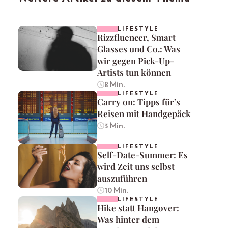
LIFESTYLE
Rizzfluencer, Smart
Glasses und Co.: Was
wir gegen Pick-Up-
Artists tun können
8 Min.
LIFESTYLE
Carry on: Tipps für’s
Reisen mit Handgepäck
3 Min.
LIFESTYLE
Self-Date-Summer: Es
wird Zeit uns selbst
auszuführen
10 Min.
LIFESTYLE
Hike statt Hangover:
Was hinter dem