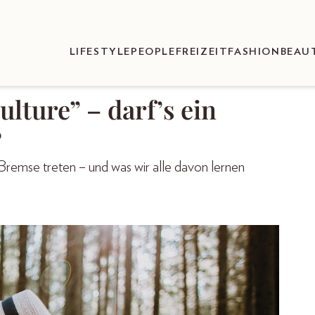
LIFESTYLE
PEOPLE
FREIZEIT
FASHION
BEAU
Culture” – darf’s ein
?
emse treten – und was wir alle davon lernen