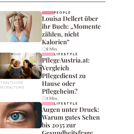
PEOPLE
Louisa Dellert über
ihr Buch: „Momente
zählen, nicht
Kalorien”
8 Min.
LIFESTYLE
PflegeAustria.at:
Vergleich
Pflegedienst zu
Hause oder
TGELTLICHE
INSCHALTUNG
Pflegeheim?
3 Min.
LIFESTYLE
Augen unter Druck:
Warum gutes Sehen
bis 2035 zur
Gesundheitsfrage