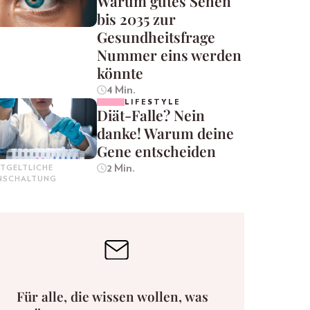
Warum gutes Sehen
bis 2035 zur
Gesundheitsfrage
Nummer eins werden
könnte
4 Min.
LIFESTYLE
Diät-Falle? Nein
danke! Warum deine
Gene entscheiden
2 Min.
TGELTLICHE
INSCHALTUNG
Für alle, die wissen wollen, was