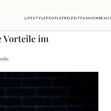
LIFESTYLE
PEOPLE
FREIZEIT
FASHION
BEAU
e Vorteile im
eider.