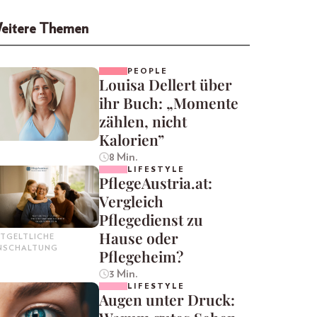
eitere Themen
PEOPLE
Louisa Dellert über
ihr Buch: „Momente
zählen, nicht
Kalorien”
8 Min.
LIFESTYLE
PflegeAustria.at:
Vergleich
Pflegedienst zu
Hause oder
TGELTLICHE
INSCHALTUNG
Pflegeheim?
3 Min.
LIFESTYLE
Augen unter Druck: