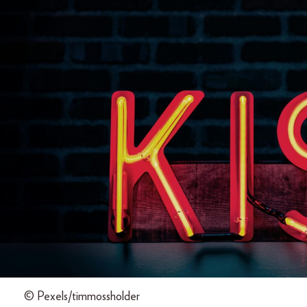
© Pexels/timmossholder