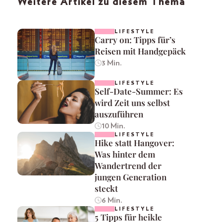
Weitere Artikel zu diesem Thema
LIFESTYLE
Carry on: Tipps für’s
Reisen mit Handgepäck
3 Min.
LIFESTYLE
Self-Date-Summer: Es
wird Zeit uns selbst
auszuführen
10 Min.
LIFESTYLE
Hike statt Hangover:
Was hinter dem
Wandertrend der
jungen Generation
steckt
6 Min.
LIFESTYLE
5 Tipps für heikle