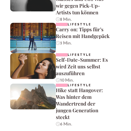
wir gegen Pick-Up-
Artists tun können
8 Min.
LIFESTYLE
Carry on: Tipps für’s
Reisen mit Handgepäck
3 Min.
LIFESTYLE
Self-Date-Summer: Es
wird Zeit uns selbst
auszuführen
10 Min.
LIFESTYLE
Hike statt Hangover:
Was hinter dem
Wandertrend der
jungen Generation
steckt
6 Min.