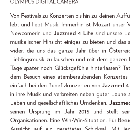
OLYMPUS DIGITAL CAMERA
Von Festivals zu Konzerten bis hin zu kleinen Auff
lebt und liebt Musik. Immerhin ist Mozart unser V
Newcomerin und
Jazzmed 4 Life
sind unsere Le
musikalischer Hinsicht einiges zu bieten und das 
wider, die uns das ganze Jahr über in Österre
Lieblingsmusik zu lauschen und mit dem ganzen K
Tage später noch Glücksgefühle hinterlassen? Ta
dem Besuch eines atemberaubenden Konzertes 
einfach bei den Benefizkonzerten von
Jazzmed 4 
in ihre Musik und verbreiten neben guter Laune
Leben und gesellschaftliches Umdenken.
Jazzmed
seinen Ursprung im Jahr 2015 und stellt se
Organisationen. Eine Win-Win-Situation. Für Bes
Aussicht auf ein gerettetes Schicksal. Mit je