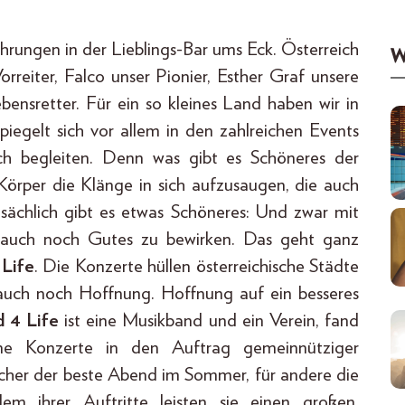
ührungen in der Lieblings-Bar ums Eck. Österreich
W
orreiter, Falco unser Pionier, Esther Graf unsere
bensretter. Für ein so kleines Land haben wir in
spiegelt sich vor allem in den zahlreichen Events
ich begleiten. Denn was gibt es Schöneres der
örper die Klänge in sich aufzusaugen, die auch
tsächlich gibt es etwas Schöneres: Und zwar mit
auch noch Gutes zu bewirken. Das geht ganz
Life
. Die Konzerte hüllen österreichische Städte
 auch noch Hoffnung. Hoffnung auf ein besseres
 4 Life
ist eine Musikband und ein Verein, fand
ine Konzerte in den Auftrag gemeinnütziger
ucher der beste Abend im Sommer, für andere die
dem ihrer Auftritte leisten sie einen großen,