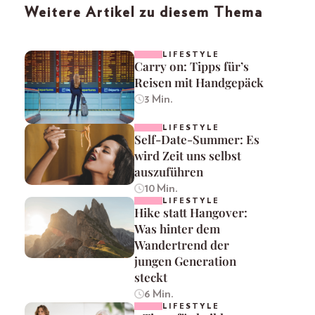
Weitere Artikel zu diesem Thema
LIFESTYLE
Carry on: Tipps für’s
Reisen mit Handgepäck
3 Min.
LIFESTYLE
Self-Date-Summer: Es
wird Zeit uns selbst
auszuführen
10 Min.
LIFESTYLE
Hike statt Hangover:
Was hinter dem
Wandertrend der
jungen Generation
steckt
6 Min.
LIFESTYLE