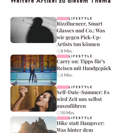
Weitere Artikel zu diesem Thema
LIFESTYLE
Rizzfluencer, Smart
Glasses und Co.: Was
wir gegen Pick-Up-
Artists tun können
8 Min.
LIFESTYLE
Carry on: Tipps für’s
Reisen mit Handgepäck
3 Min.
LIFESTYLE
Self-Date-Summer: Es
wird Zeit uns selbst
auszuführen
10 Min.
LIFESTYLE
Hike statt Hangover:
Was hinter dem