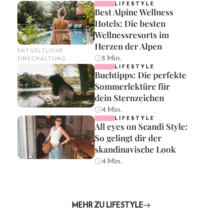
LIFESTYLE
Best Alpine Wellness
Hotels: Die besten
Wellnessresorts im
Herzen der Alpen
ENTGELTLICHE
3 Min.
EINSCHALTUNG
LIFESTYLE
Buchtipps: Die perfekte
Sommerlektüre für
dein Sternzeichen
4 Min.
LIFESTYLE
All eyes on Scandi Style:
So gelingt dir der
skandinavische Look
4 Min.
MEHR ZU LIFESTYLE