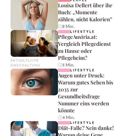
PEOPLE
Louisa Dellert über ihr
Buch: „Momente
zählen, nicht Kalorien”
8 Min.
LIFESTYLE
PflegeAustria.at:
Vergleich Pflegedienst
zu Hause oder
Pflegeheim?
ENTGELTLICHE
3 Min.
EINSCHALTUNG
LIFESTYLE
Augen unter Druck:
Warum gutes Sehen bis
2035 zur
Gesundheitsfrage
Nummer eins werden
könnte
4 Min.
LIFESTYLE
Diät-Falle? Nein danke!
Warum deine Gene