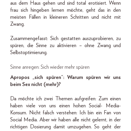
aus dem Haus gehen und sind total erotisiert. Wenn
frau sich hingeben lernen möchte, geht das in den
meisten Fällen in kleineren Schritten und nicht mit
Zwang.
Zusammengefasst: Sich gestatten auszuprobieren, zu
spüren, die Sinne zu aktivieren – ohne Zwang und
Selbstoptimierung.
Sinne anregen: Sich wieder mehr spüren
Apropos „sich spüren“: Warum spüren wir uns
beim Sex nicht (mehr)?
Da möchte ich zwei Themen aufgreifen: Zum einen
haben viele von uns einen hohen Social- Media-
Konsum. Nicht falsch verstehen: Ich bin ein Fan von
Social Media. Aber wir haben alle nicht gelernt, in der
richtigen Dosierung damit umzugehen. So geht der