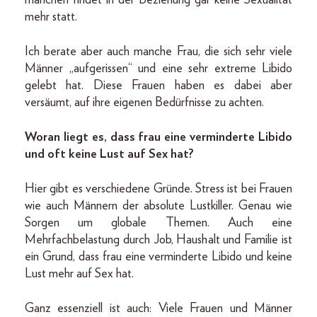
manchen findet in der Beziehung gar keine Sexualität
mehr statt.
Ich berate aber auch manche Frau, die sich sehr viele
Männer „aufgerissen“ und eine sehr extreme Libido
gelebt hat. Diese Frauen haben es dabei aber
versäumt, auf ihre eigenen Bedürfnisse zu achten.
Woran liegt es, dass frau eine verminderte Libido
und oft keine Lust auf Sex hat?
Hier gibt es verschiedene Gründe. Stress ist bei Frauen
wie auch Männern der absolute Lustkiller. Genau wie
Sorgen um globale Themen. Auch eine
Mehrfachbelastung durch Job, Haushalt und Familie ist
ein Grund, dass frau eine verminderte Libido und keine
Lust mehr auf Sex hat.
Ganz essenziell ist auch: Viele Frauen und Männer