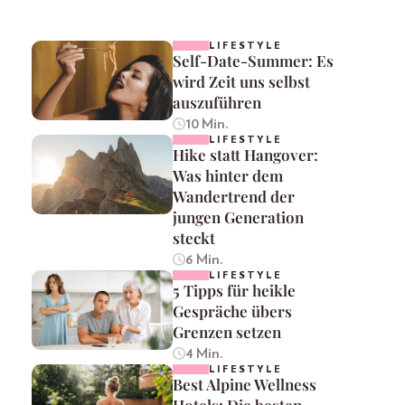
LIFESTYLE
Self-Date-Summer: Es
wird Zeit uns selbst
auszuführen
10 Min.
LIFESTYLE
Hike statt Hangover:
Was hinter dem
Wandertrend der
jungen Generation
steckt
6 Min.
LIFESTYLE
5 Tipps für heikle
Gespräche übers
Grenzen setzen
4 Min.
LIFESTYLE
Best Alpine Wellness