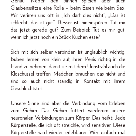
Genau. Neben den Sinnen spielen aber auch
Glaubenssätze eine Rolle – beim Essen wie beim Sex.
Wir verirren uns oft in „Ich darf dies nicht“, „Das ist
schlecht, das ist gut“. Besser ist: hineinspüren. Tut mir
das jetzt gerade gut? Zum Beispiel: Tut es mir gut,
wenn ich jetzt noch ein Stück Kuchen esse?
Sich mit sich selber verbinden ist unglaublich wichtig.
Buben lernen von klein auf, ihren Penis richtig in die
Hand zu nehmen, damit sie mit dem Urinstrahl auch die
Kloschüssel treffen. Mädchen brauchen das nicht und
sind so auch nicht ständig in Kontakt mit ihrem
Geschlechtsteil.
Unsere Sinne sind aber die Verbindung vom Erleben
zum Gehirn. Das Gehirn füttert wiederum unsere
neuronalen Verbindungen zum Körper. Das heißt: Jede
Körperstelle, die ich oft streichle, wird sensitiver. Diese
Körperstelle wird wieder erlebbarer. Wer einfach mal