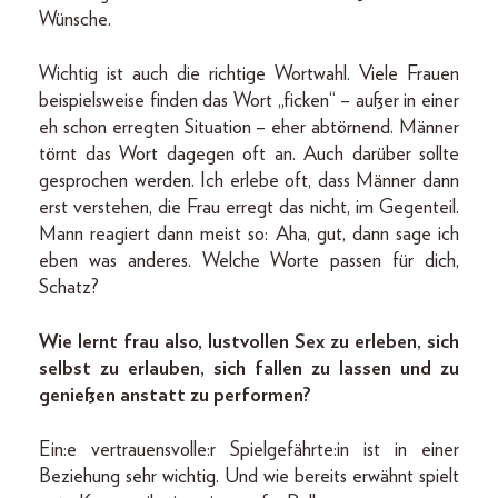
Wünsche.
Wichtig ist auch die richtige Wortwahl. Viele Frauen
beispielsweise finden das Wort „ficken“ – außer in einer
eh schon erregten Situation – eher abtörnend. Männer
törnt das Wort dagegen oft an. Auch darüber sollte
gesprochen werden. Ich erlebe oft, dass Männer dann
erst verstehen, die Frau erregt das nicht, im Gegenteil.
Mann reagiert dann meist so: Aha, gut, dann sage ich
eben was anderes. Welche Worte passen für dich,
Schatz?
Wie lernt frau also, lustvollen Sex zu erleben, sich
selbst zu erlauben, sich fallen zu lassen und zu
genießen anstatt zu performen?
Ein:e vertrauensvolle:r Spielgefährte:in ist in einer
Beziehung sehr wichtig. Und wie bereits erwähnt spielt