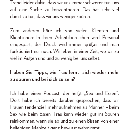
Trend leider dahin, dass wir uns immer schwerer tun, uns
auf eine Sache zu konzentrieren. Das hat sehr viel
damit zu tun, dass wir uns weniger spüren.
Zum anderen höre ich von vielen Klienten und
Klient:innen: In ihren Arbeitsbereichen wird Personal
eingespart, der Druck wird immer größer und man
funktioniert nur noch. Wir leben in einer Zeit, wo wir zu
viel im Außen sind und zu wenig bei uns selbst.
Haben Sie Tipps, wie frau lernt, sich wieder mehr
zu spüren und bei sich zu sein?
Ich habe einen Podcast, der heißt „Sex und Essen“.
Dort habe ich bereits darüber gesprochen, dass wir
Frauen tendenziell mehr aufnehmen als Männer – beim
Sex wie beim Essen. Frau kann wieder gut ins Spüren
reinkommen, wenn sie ab und zu einen Bissen von einer
beliebigen Mahlzeit ganz bewusst wahrnimmt.