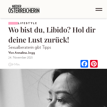
LIFESTYLE
Wo bist du, Libido? Hol dir
deine Lust zurück!
Sexualberaterin gibt Tipps
Von Annalina Jegg
24. November 2023
9 Min.