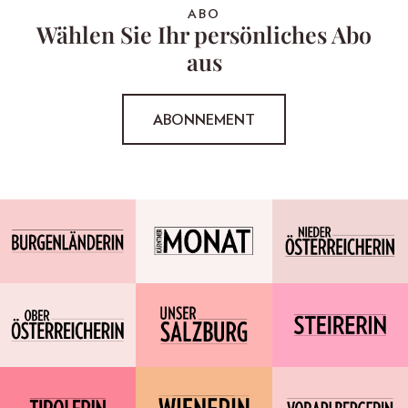
ABO
Wählen Sie Ihr persönliches Abo
aus
ABONNEMENT