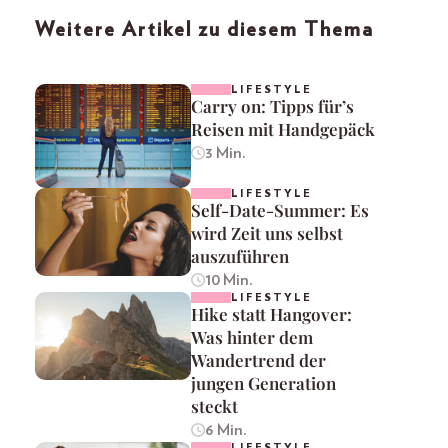
Weitere Artikel zu diesem Thema
LIFESTYLE
Carry on: Tipps für’s
Reisen mit Handgepäck
3 Min.
LIFESTYLE
Self-Date-Summer: Es
wird Zeit uns selbst
auszuführen
10 Min.
LIFESTYLE
Hike statt Hangover:
Was hinter dem
Wandertrend der
jungen Generation
steckt
6 Min.
LIFESTYLE