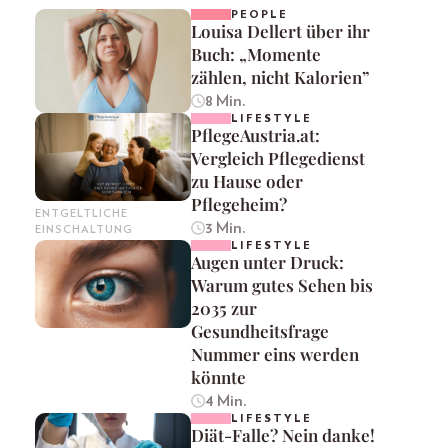
PEOPLE
Louisa Dellert über ihr
Buch: „Momente
zählen, nicht Kalorien”
8 Min.
LIFESTYLE
PflegeAustria.at:
Vergleich Pflegedienst
zu Hause oder
Pflegeheim?
ENTGELTLICHE
3 Min.
EINSCHALTUNG
LIFESTYLE
Augen unter Druck:
Warum gutes Sehen bis
2035 zur
Gesundheitsfrage
Nummer eins werden
könnte
4 Min.
LIFESTYLE
Diät-Falle? Nein danke!