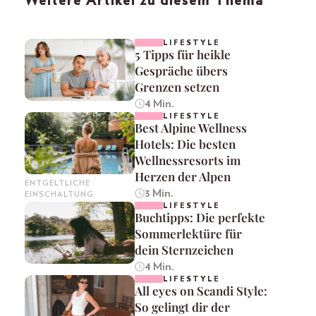
Weitere Artikel zu diesem Thema
LIFESTYLE
5 Tipps für heikle
Gespräche übers
Grenzen setzen
4 Min.
LIFESTYLE
Best Alpine Wellness
Hotels: Die besten
Wellnessresorts im
Herzen der Alpen
ENTGELTLICHE
3 Min.
EINSCHALTUNG
LIFESTYLE
Buchtipps: Die perfekte
Sommerlektüre für
dein Sternzeichen
4 Min.
LIFESTYLE
All eyes on Scandi Style:
So gelingt dir der