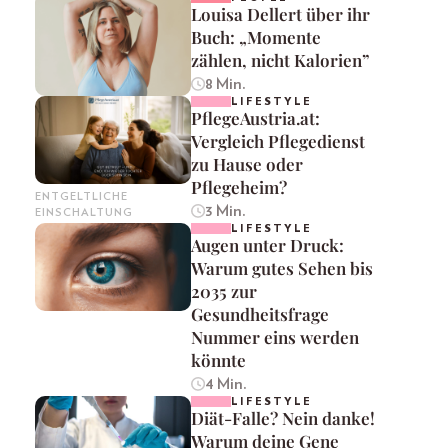
Louisa Dellert über ihr
Buch: „Momente
zählen, nicht Kalorien”
8 Min.
LIFESTYLE
PflegeAustria.at:
Vergleich Pflegedienst
zu Hause oder
Pflegeheim?
ENTGELTLICHE
3 Min.
EINSCHALTUNG
LIFESTYLE
Augen unter Druck:
Warum gutes Sehen bis
2035 zur
Gesundheitsfrage
Nummer eins werden
könnte
4 Min.
LIFESTYLE
Diät-Falle? Nein danke!
Warum deine Gene