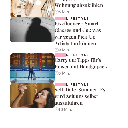
Wohnung abzukühlen
3 Min.
LIFESTYLE
Rizzfluencer, Smart
Glasses und Co.: Was
wir gegen Pick-Up-
Artists tun können
8 Min.
LIFESTYLE
Carry on: Tipps für’s
Reisen mit Handgepäck
3 Min.
LIFESTYLE
Self-Date-Summer: Es
wird Zeit uns selbst
auszuführen
10 Min.