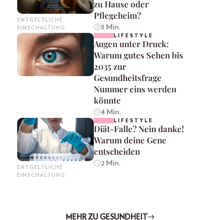
zu Hause oder
Pflegeheim?
ENTGELTLICHE
3 Min.
EINSCHALTUNG
LIFESTYLE
Augen unter Druck:
Warum gutes Sehen bis
2035 zur
Gesundheitsfrage
Nummer eins werden
könnte
4 Min.
LIFESTYLE
Diät-Falle? Nein danke!
Warum deine Gene
entscheiden
2 Min.
ENTGELTLICHE
EINSCHALTUNG
MEHR ZU GESUNDHEIT