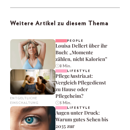
Weitere Artikel zu diesem Thema
PEOPLE
Louisa Dellert über ihr
Buch: „Momente
zählen, nicht Kalorien”
8 Min.
LIFESTYLE
PflegeAustria.at:
Vergleich Pflegedienst
zu Hause oder
Pflegeheim?
ENTGELTLICHE
3 Min.
EINSCHALTUNG
LIFESTYLE
Augen unter Druck:
Warum gutes Sehen bis
2035 zur