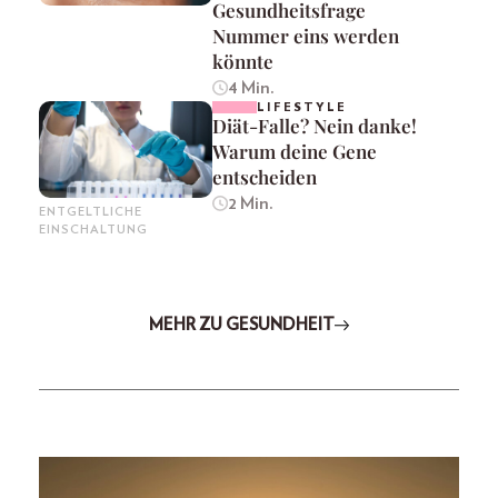
Gesundheitsfrage
Nummer eins werden
könnte
4 Min.
LIFESTYLE
Diät-Falle? Nein danke!
Warum deine Gene
entscheiden
2 Min.
ENTGELTLICHE
EINSCHALTUNG
MEHR ZU GESUNDHEIT