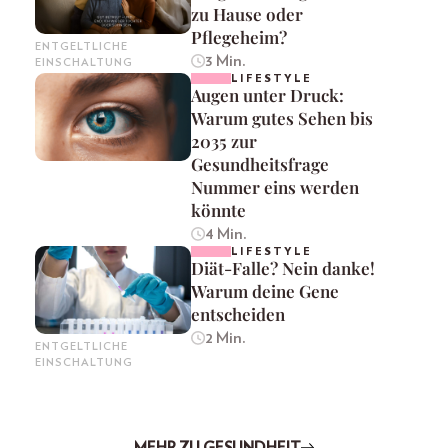
zu Hause oder
Pflegeheim?
ENTGELTLICHE
3 Min.
EINSCHALTUNG
LIFESTYLE
Augen unter Druck:
Warum gutes Sehen bis
2035 zur
Gesundheitsfrage
Nummer eins werden
könnte
4 Min.
LIFESTYLE
Diät-Falle? Nein danke!
Warum deine Gene
entscheiden
2 Min.
ENTGELTLICHE
EINSCHALTUNG