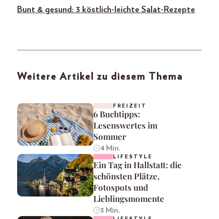
Bunt & gesund: 3 köstlich-leichte Salat-Rezepte
Weitere Artikel zu diesem Thema
FREIZEIT
6 Buchtipps:
Lesenswertes im
Sommer
4 Min.
LIFESTYLE
Ein Tag in Hallstatt: die
schönsten Plätze,
Fotospots und
Lieblingsmomente
3 Min.
LIFESTYLE