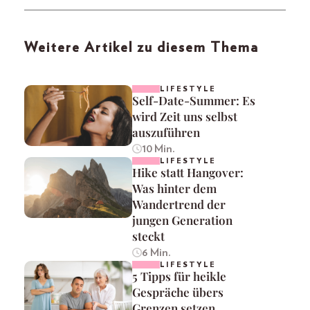
Weitere Artikel zu diesem Thema
LIFESTYLE
Self-Date-Summer: Es
wird Zeit uns selbst
auszuführen
10 Min.
LIFESTYLE
Hike statt Hangover:
Was hinter dem
Wandertrend der
jungen Generation
steckt
6 Min.
LIFESTYLE
5 Tipps für heikle
Gespräche übers
Grenzen setzen