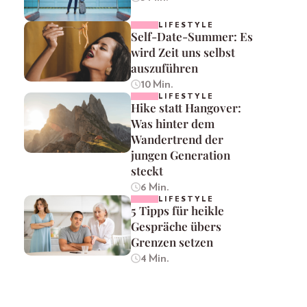
LIFESTYLE
Self-Date-Summer: Es
wird Zeit uns selbst
auszuführen
10 Min.
LIFESTYLE
Hike statt Hangover:
Was hinter dem
Wandertrend der
jungen Generation
steckt
6 Min.
LIFESTYLE
5 Tipps für heikle
Gespräche übers
Grenzen setzen
4 Min.