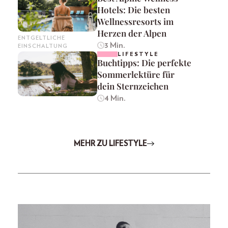
Hotels: Die besten
Wellnessresorts im
Herzen der Alpen
ENTGELTLICHE
3 Min.
EINSCHALTUNG
LIFESTYLE
Buchtipps: Die perfekte
Sommerlektüre für
dein Sternzeichen
4 Min.
MEHR ZU LIFESTYLE