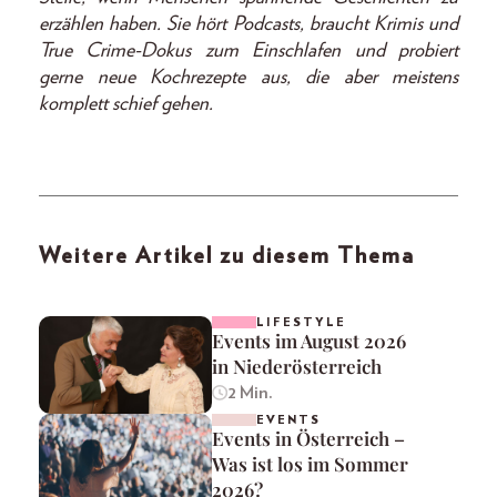
erzählen haben. Sie hört Podcasts, braucht Krimis und
True Crime-Dokus zum Einschlafen und probiert
gerne neue Kochrezepte aus, die aber meistens
komplett schief gehen.
Weitere Artikel zu diesem Thema
LIFESTYLE
Events im August 2026
in Niederösterreich
2 Min.
EVENTS
Events in Österreich –
Was ist los im Sommer
2026?