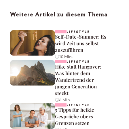
Weitere Artikel zu diesem Thema
LIFESTYLE
Self-Date-Summer: Es
wird Zeit uns selbst
auszuführen
10 Min.
LIFESTYLE
Hike statt Hangover:
Was hinter dem
Wandertrend der
jungen Generation
steckt
6 Min.
LIFESTYLE
5 Tipps für heikle
Gespräche übers
Grenzen setzen