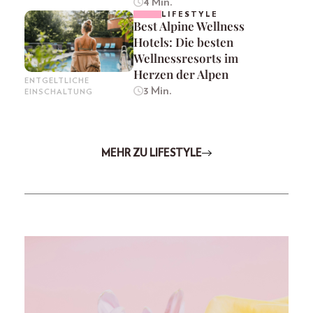
4 Min.
LIFESTYLE
Best Alpine Wellness
Hotels: Die besten
Wellnessresorts im
Herzen der Alpen
ENTGELTLICHE
3 Min.
EINSCHALTUNG
MEHR ZU LIFESTYLE