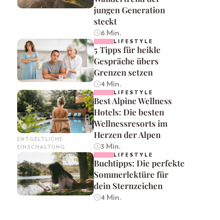
jungen Generation
steckt
6 Min.
LIFESTYLE
5 Tipps für heikle
Gespräche übers
Grenzen setzen
4 Min.
LIFESTYLE
Best Alpine Wellness
Hotels: Die besten
Wellnessresorts im
Herzen der Alpen
ENTGELTLICHE
3 Min.
EINSCHALTUNG
LIFESTYLE
Buchtipps: Die perfekte
Sommerlektüre für
dein Sternzeichen
4 Min.