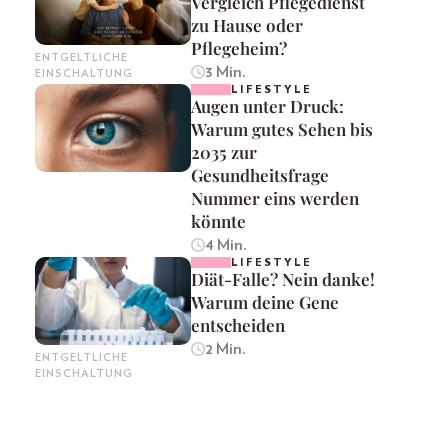
Vergleich Pflegedienst
zu Hause oder
Pflegeheim?
ENTGELTLICHE
3 Min.
EINSCHALTUNG
LIFESTYLE
Augen unter Druck:
Warum gutes Sehen bis
2035 zur
Gesundheitsfrage
Nummer eins werden
könnte
4 Min.
LIFESTYLE
Diät-Falle? Nein danke!
Warum deine Gene
entscheiden
2 Min.
ENTGELTLICHE
EINSCHALTUNG