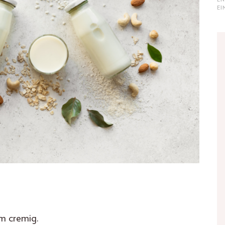
E
hm cremig.