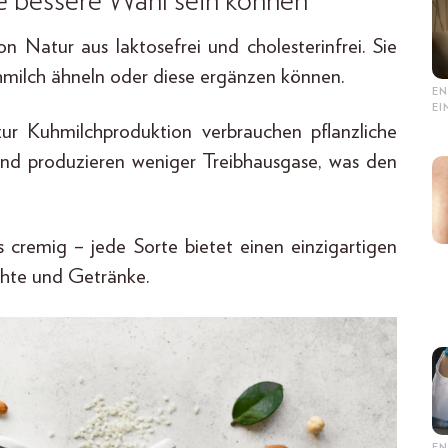
e bessere Wahl sein können
von Natur aus laktosefrei und cholesterinfrei. Sie
uhmilch ähneln oder diese ergänzen können.
EN
E
zur Kuhmilchproduktion verbrauchen pflanzliche
und produzieren weniger Treibhausgase, was den
s cremig – jede Sorte bietet einen einzigartigen
chte und Getränke.
EN