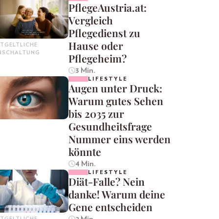
PflegeAustria.at:
Vergleich
Pflegedienst zu
Hause oder
TGELTLICHE
INSCHALTUNG
Pflegeheim?
3 Min.
LIFESTYLE
Augen unter Druck:
Warum gutes Sehen
bis 2035 zur
Gesundheitsfrage
Nummer eins werden
könnte
4 Min.
LIFESTYLE
Diät-Falle? Nein
danke! Warum deine
Gene entscheiden
2 Min.
TGELTLICHE