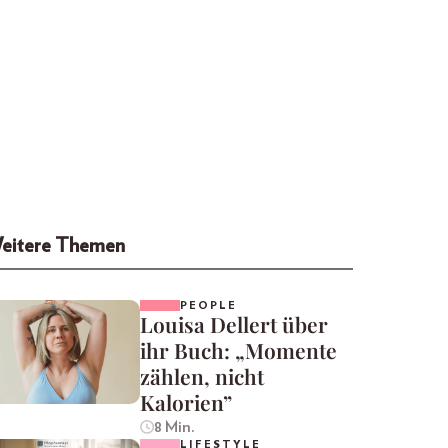
eitere Themen
PEOPLE
Louisa Dellert über
ihr Buch: „Momente
zählen, nicht
Kalorien”
8 Min.
LIFESTYLE