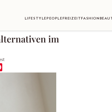
LIFESTYLE
PEOPLE
FREIZEIT
FASHION
BEAU
alternativen im
est