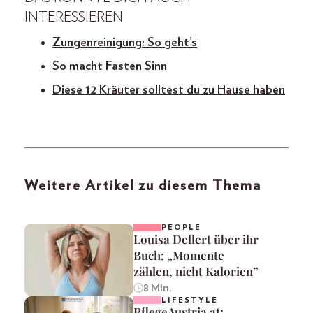
INTERESSIEREN
Zungenreinigung: So geht’s
So macht Fasten Sinn
Diese 12 Kräuter solltest du zu Hause haben
Weitere Artikel zu diesem Thema
PEOPLE
Louisa Dellert über ihr
Buch: „Momente
zählen, nicht Kalorien”
8 Min.
LIFESTYLE
PflegeAustria.at: