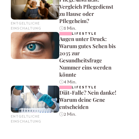
Vergleich Pflegedienst
zu Hause oder
Pflegeheim?
ENTGELTLICHE
3 Min.
EINSCHALTUNG
LIFESTYLE
Augen unter Druck:
Warum gutes Sehen bis
2035 zur
Gesundheitsfrage
Nummer eins werden
könnte
4 Min.
LIFESTYLE
Diät-Falle? Nein danke!
Warum deine Gene
entscheiden
2 Min.
ENTGELTLICHE
EINSCHALTUNG