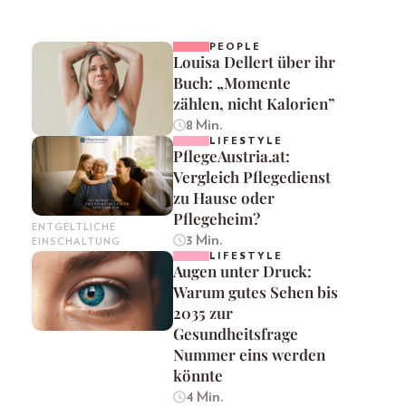
PEOPLE
Louisa Dellert über ihr
Buch: „Momente
zählen, nicht Kalorien”
8 Min.
LIFESTYLE
PflegeAustria.at:
Vergleich Pflegedienst
zu Hause oder
Pflegeheim?
ENTGELTLICHE
3 Min.
EINSCHALTUNG
LIFESTYLE
Augen unter Druck:
Warum gutes Sehen bis
2035 zur
Gesundheitsfrage
Nummer eins werden
könnte
4 Min.