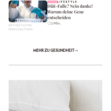
LIFESTYLE
Diät-Falle? Nein danke!
Warum deine Gene
entscheiden
2 Min.
ENTGELTLICHE
EINSCHALTUNG
MEHR ZU GESUNDHEIT