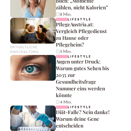
Buch: „Momente
zählen, nicht Kalorien”
8 Min.
LIFESTYLE
PflegeAustria.at:
Vergleich Pflegedienst
zu Hause oder
Pflegeheim?
ENTGELTLICHE
3 Min.
EINSCHALTUNG
LIFESTYLE
Augen unter Druck:
Warum gutes Sehen bis
2035 zur
Gesundheitsfrage
Nummer eins werden
könnte
4 Min.
LIFESTYLE
Diät-Falle? Nein danke!
Warum deine Gene
entscheiden