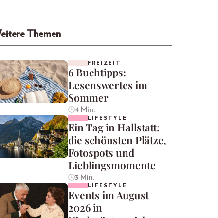
eitere Themen
FREIZEIT
6 Buchtipps:
Lesenswertes im
Sommer
4 Min.
LIFESTYLE
Ein Tag in Hallstatt:
die schönsten Plätze,
Fotospots und
Lieblingsmomente
3 Min.
LIFESTYLE
Events im August
2026 in