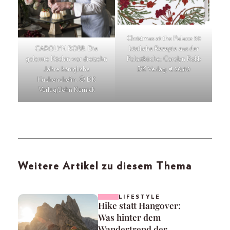
Christmas at the Palace 50
CAROLYN ROBB. Die
köstliche Rezepte aus der
gelernte Köchin war dreizehn
Palastküche; Carolyn Robb
Jahre königliche
DK Verlag; € 20,60
Küchenchefin. © DK
Verlag/John Kernick
Weitere Artikel zu diesem Thema
LIFESTYLE
Hike statt Hangover:
Was hinter dem
Wandertrend der