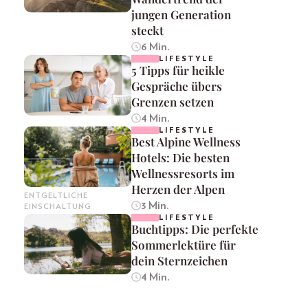
jungen Generation
steckt
6 Min.
LIFESTYLE
5 Tipps für heikle
Gespräche übers
Grenzen setzen
4 Min.
LIFESTYLE
Best Alpine Wellness
Hotels: Die besten
Wellnessresorts im
Herzen der Alpen
ENTGELTLICHE
3 Min.
EINSCHALTUNG
LIFESTYLE
Buchtipps: Die perfekte
Sommerlektüre für
dein Sternzeichen
4 Min.