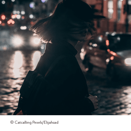
© Catcalling Pexels/Elijahsad