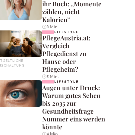
ihr Buch: „Momente
zählen, nicht
Kalorien”
8 Min.
LIFESTYLE
PflegeAustria.at:
Vergleich
Pflegedienst zu
Hause oder
TGELTLICHE
INSCHALTUNG
Pflegeheim?
3 Min.
LIFESTYLE
Augen unter Druck:
Warum gutes Sehen
bis 2035 zur
Gesundheitsfrage
Nummer eins werden
könnte
4 Min.