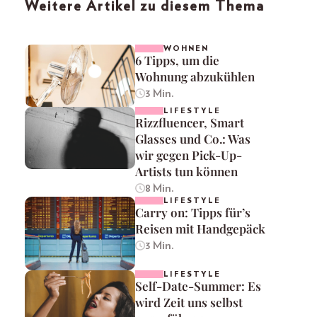
Weitere Artikel zu diesem Thema
WOHNEN
6 Tipps, um die
Wohnung abzukühlen
3 Min.
LIFESTYLE
Rizzfluencer, Smart
Glasses und Co.: Was
wir gegen Pick-Up-
Artists tun können
8 Min.
LIFESTYLE
Carry on: Tipps für’s
Reisen mit Handgepäck
3 Min.
LIFESTYLE
Self-Date-Summer: Es
wird Zeit uns selbst