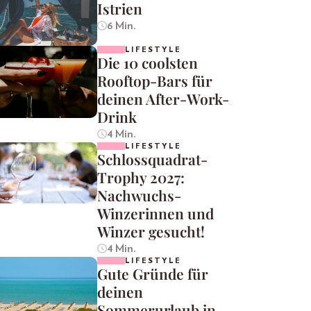
Istrien
6 Min.
LIFESTYLE
Die 10 coolsten
Rooftop-Bars für
deinen After-Work-
Drink
4 Min.
LIFESTYLE
Schlossquadrat-
Trophy 2027:
Nachwuchs-
Winzerinnen und
Winzer gesucht!
4 Min.
LIFESTYLE
Gute Gründe für
deinen
Sommerurlaub in