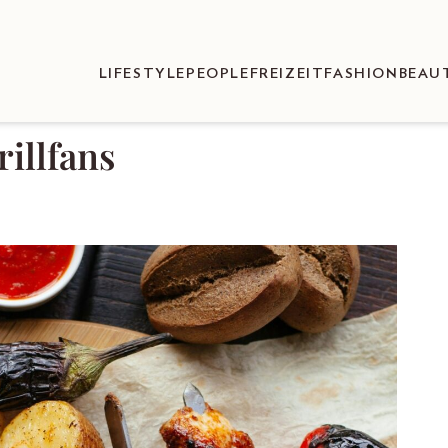
LIFESTYLE
PEOPLE
FREIZEIT
FASHION
BEAU
illfans