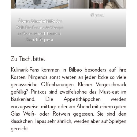
© privat
Älteste SchwebefähRe der
Welt.
Die Puente de Vizcaya
in Getxo ist noch heute in
Betrieb. © privat
Zu Tisch, bitte!
Kulinarik-Fans kommen in Bilbao besonders auf ihre
Kosten. Nirgends sonst warten an jeder Ecke so viele
genussreiche Offenbarungen. Kleiner Vorgeschmack
gefällig? Pintxos sind zweifelsohne das Must-eat im
Baskenland. Die Appetithäppchen werden
vorzugsweise mittags oder am Abend mit einem guten
Glas Weiß- oder Rotwein gegessen. Sie sind den
klassischen Tapas sehr ähnlich, werden aber auf Spießen
gereicht.