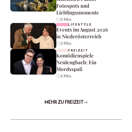
Fotospots und
Lieblingsmomente
3 Min.
LIFESTYLE
Events im August 2026
in Niederösterreich
2 Min.
FREIZEIT
Komödienspiele
Neulengbach: Ein
Mordsspaß
3 Min.
MEHR ZU FREIZEIT