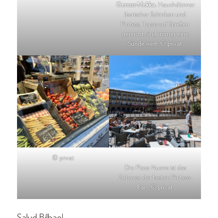
Genuss-Mekka.
Hauchdünner
iberischer Schinken und
Pintxos, Tapas auf Spießen
gereicht, sind immer eine
Sünde wert. © privat
© privat
Die Plaza Nueva ist das
Zuhause der besten Pintxos-
Bars. © privat