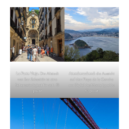
La Parte Vieja.
Die Altstadt
Atemberaubend:
die Aussicht
von San Sebastián ist eine
auf den Playa de la Concha
Sehenswürdigkeit für sich. ©
am Gipfel des Monte Igueldo.
privat
© privat