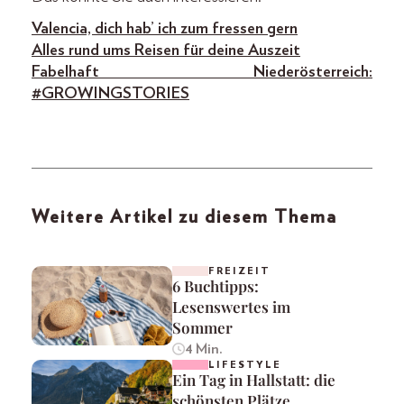
Valencia, dich hab’ ich zum fressen gern
Alles rund ums Reisen für deine Auszeit
Fabelhaft Niederösterreich:
#GROWINGSTORIES
Weitere Artikel zu diesem Thema
FREIZEIT
6 Buchtipps:
Lesenswertes im
Sommer
4 Min.
LIFESTYLE
Ein Tag in Hallstatt: die
schönsten Plätze,