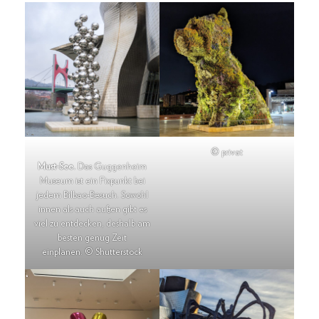
© privat
Must-See.
Das Guggenheim
Museum ist ein Fixpunkt bei
jedem Bilbao-Besuch. Sowohl
innen als auch außen gibt es
viel zu entdecken, deshalb am
besten genug Zeit
einplanen. © Shutterstock