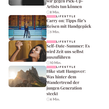
wir gegen Pick-Up-
Artists tun können
8 Min.
LIFESTYLE
Carry on: Tipps für’s
Reisen mit Handgepäck
3 Min.
LIFESTYLE
Self-Date-Summer: Es
wird Zeit uns selbst
auszuführen
10 Min.
LIFESTYLE
Hike statt Hangover:
Was hinter dem
Wandertrend der
jungen Generation
steckt
6 Min.