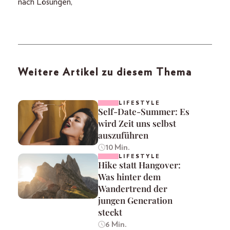
nach Lösungen,
Weitere Artikel zu diesem Thema
LIFESTYLE
Self-Date-Summer: Es
wird Zeit uns selbst
auszuführen
10 Min.
LIFESTYLE
Hike statt Hangover:
Was hinter dem
Wandertrend der
jungen Generation
steckt
6 Min.