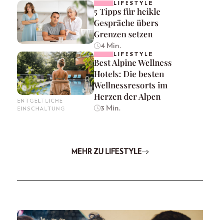
LIFESTYLE
5 Tipps für heikle
Gespräche übers
Grenzen setzen
4 Min.
LIFESTYLE
Best Alpine Wellness
Hotels: Die besten
Wellnessresorts im
Herzen der Alpen
ENTGELTLICHE
3 Min.
EINSCHALTUNG
MEHR ZU LIFESTYLE