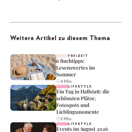
Weitere Artikel zu diesem Thema
FREIZEIT
6 Buchtipps:
Lesenswertes im
Sommer
4 Min.
LIFESTYLE
Ein Tag in Hallstatt: die
schönsten Plätze,
Fotospots und
Lieblingsmomente
3 Min.
LIFESTYLE
Events im August 2026