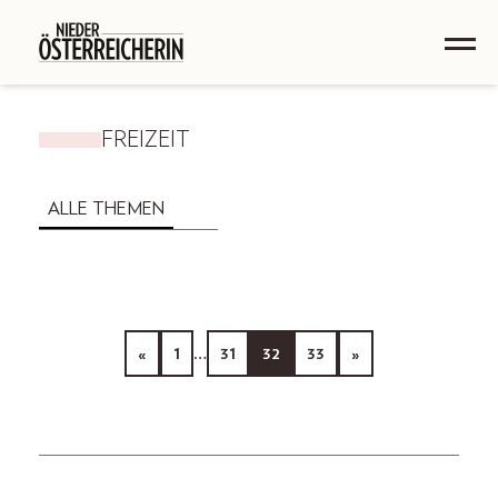
FREIZEIT
ALLE THEMEN
«
1
…
31
32
33
»