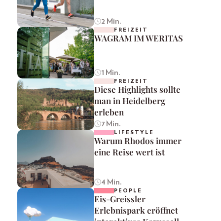
2 Min.
FREIZEIT
WAGRAM IM WERITAS
1 Min.
FREIZEIT
Diese Highlights sollte
man in Heidelberg
erleben
7 Min.
LIFESTYLE
Warum Rhodos immer
eine Reise wert ist
4 Min.
PEOPLE
Eis-Greissler
Erlebnispark eröffnet