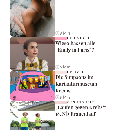
8 Min.
LIFESTYLE
Wieso hassen alle
“Emily in Paris”?
6 Min.
FREIZEIT
Die Simpsons im
Karikaturmuseum
Krems
3 Min.
GESUNDHEIT
„Laufen gegen Krebs“:
18. NÖ Frauenlauf