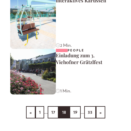
interaktives Karussell
2 Min.
PEOPLE
Einladung zum 3.
Viehofner Grätzlfest
1 Min.
«
1
…
17
18
19
…
33
»