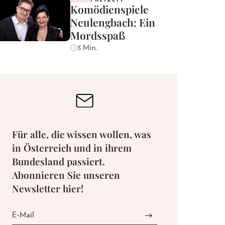
Komödienspiele
Neulengbach: Ein
Mordsspaß
3 Min.
Für alle, die wissen wollen, was
in Österreich und in ihrem
Bundesland passiert.
Abonnieren Sie unseren
Newsletter hier!