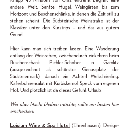
Knapp 45 Minuten von Graz entfernt beginnt eine
andere Welt. Sanfte Hügel, Weingärten bis zum
Horizont und Buschenschänke, in denen die Zeit still zu
stehen scheint. Die Südsteirische Weinstraße ist der
Klassiker unter den Kurztrips – und das aus gutem
Grund.
Hier kann man sich treiben lassen. Eine Wanderung
entlang der Weinreben, zwischendurch einkehren beim
Buschenschank Pichler-Schober in Gamlitz
(ausgezeichnet als schönster Genussplatz der
Südsteiermark), danach ein Achterl Welschriesling.
Käferbohnensalat mit Kürbiskernöl. Speck vom eigenen
Hof. Und plötzlich ist da dieses Gefühl: Urlaub.
Wer über Nacht bleiben möchte, sollte am besten hier
einchecken:
Loisium Wine & Spa Hotel
(Ehrenhausen): Design-